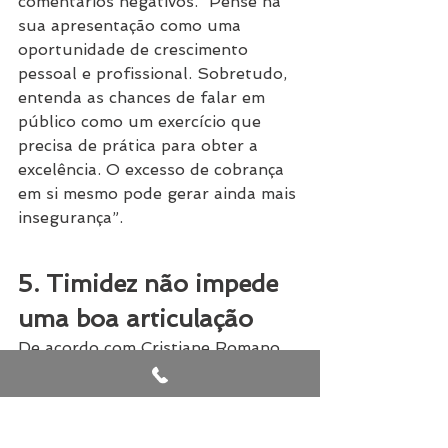
comentários negativos. “Pense na 
sua apresentação como uma 
oportunidade de crescimento 
pessoal e profissional. Sobretudo, 
entenda as chances de falar em 
público como um exercício que 
precisa de prática para obter a 
excelência. O excesso de cobrança 
em si mesmo pode gerar ainda mais 
insegurança”.
5. Timidez não impede 
uma boa articulação
De acordo com Cristiane Romano, 
a timidez é um fator muito citado 
como problema ao se comunicar 
em público. Porém, segundo ela, é 
plenamente possível que uma 