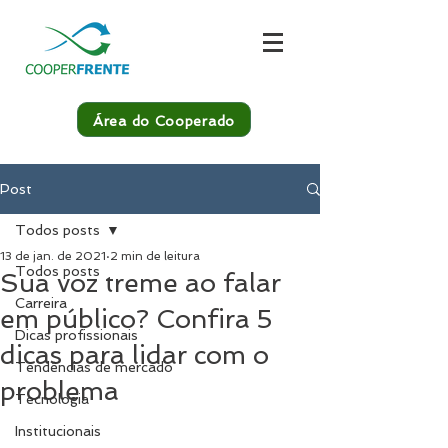
Área do Cooperado
Post
Todos posts
13 de jan. de 2021
2 min de leitura
Todos posts
Sua voz treme ao falar
Carreira
em público? Confira 5
Dicas profissionais
dicas para lidar com o
Tendências de mercado
problema
Tecnologia
Institucionais