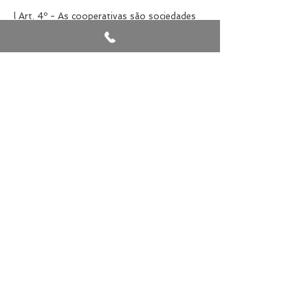
l Art. 4º - As cooperativas são sociedades
de pessoas, com forma e natureza jurídica
próprias, de natureza civil, não sujeitas a
falência, constituídas para prestar serviços
aos associados, distinguindo-se das demais
sociedades pelas seguintes características.
MaisCoop
E-mail:
atendimento@cooperfrente.coop.br
© 2024 por Cooperfrente