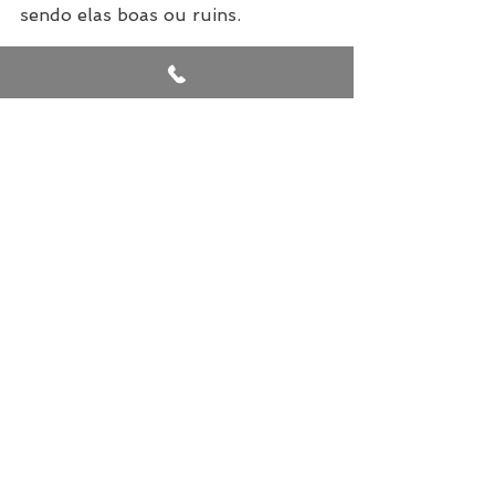
sendo elas boas ou ruins.
Por Madalena Feliciano
Via Dicas 
Profissionais.com.br
Ver tudo
Posts recentes