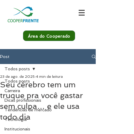
Área do Cooperado
Post
Todos posts
23 de ago. de 2025
4 min de leitura
Todos posts
Seu cérebro tem um
Carreira
truque pra você gastar
Dicas profissionais
sem culpa… e ele usa
Tendências de mercado
todo dia
Tecnologia
Institucionais