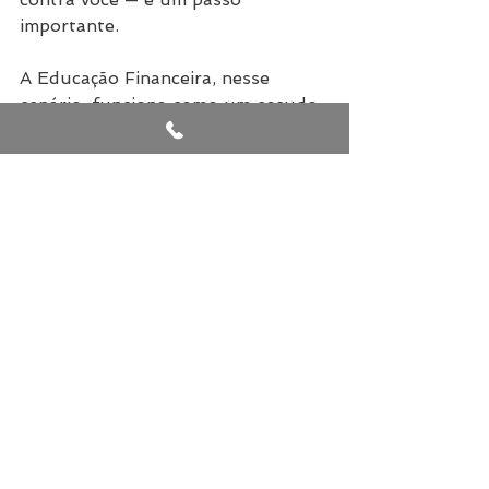
importante.
A Educação Financeira, nesse 
cenário, funciona como um escudo. 
Não para transformar você em um 
fanático das planilhas, mas para 
dar autonomia às suas escolhas.
Automatizar investimentos, por 
exemplo, é uma forma inteligente 
de contornar a impulsividade. 
Basicamente, quando a decisão já 
foi programada com lucidez, o 
“você de agora” não tem chance de 
sabotar o que o “você racional” já 
deixou bem resolvido.
Tornar os objetivos mais visuais 