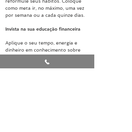
reformule seus hábitos. Coloque 
como meta ir, no máximo, uma vez 
por semana ou a cada quinze dias.
Invista na sua educação financeira
Aplique o seu tempo, energia e 
dinheiro em conhecimento sobre 
gestão e educação financeira. 
Assim, além de aprender muito 
mais sobre controle financeiro, 
você descobrirá como multiplicar 
seu capital e diversificar sua renda.
Entender e usar a psicologia 
financeira a seu favor não precisa 
ser um bicho de sete cabeças. 
Como você viu, existem métodos 
simples que podem ajudar a fazer 