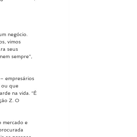
um negócio. 
s, vimos 
ra seus 
 nem sempre”, 
 – empresários 
 ou que 
rde na vida. “É 
ção Z. O 
o mercado e 
procurada 