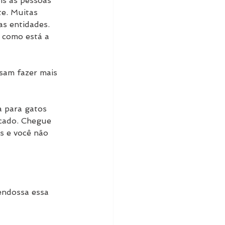
is as pessoas 
e. Muitas 
s entidades. 
 como está a 
sam fazer mais 
 para gatos 
cado. Chegue 
s e você não 
 endossa essa 