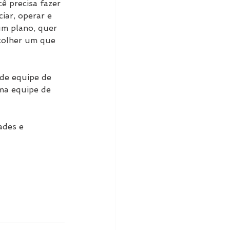
ê precisa fazer 
iar, operar e 
um plano, quer 
colher um que 
de equipe de 
ma equipe de 
ades e 