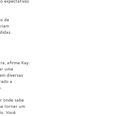
o expectativas 
s de 
eriam 
idas, 
a, afirma Kay. 
iar uma 
em diversas 
rado a 
.
r onde sabe 
se tornar um 
o. Você 