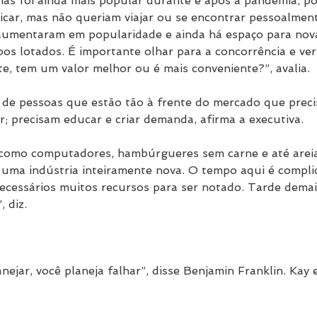
as foi ainda mais popular durante e após a pandemia, po
car, mas não queriam viajar ou se encontrar pessoalment
 aumentaram em popularidade e ainda há espaço para nova
s lotados. É importante olhar para a concorrência e ver
te, tem um valor melhor ou é mais conveniente?”, avalia.
s de pessoas que estão tão à frente do mercado que preci
; precisam educar e criar demanda, afirma a executiva.
 como computadores, hambúrgueres sem carne e até areia
uma indústria inteiramente nova. O tempo aqui é compli
ecessários muitos recursos para ser notado. Tarde demai
 diz.
nejar, você planeja falhar”, disse Benjamin Franklin. Kay