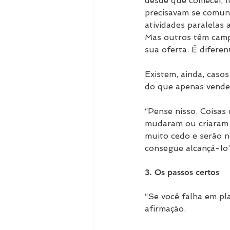
desde que comecei, m
precisavam se comuni
atividades paralelas
Mas outros têm campo
sua oferta. É diferen
Existem, ainda, caso
do que apenas vender
“Pense nisso. Coisas
mudaram ou criaram 
muito cedo e serão n
consegue alcançá-lo”,
3. Os passos certos
“Se você falha em pla
afirmação. 