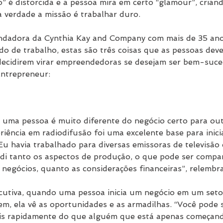
” é distorcida e a pessoa mira em certo “glamour”, criand
a verdade a missão é trabalhar duro.
undadora da Cynthia Kay and Company com mais de 35 ano
do de trabalho, estas são três coisas que as pessoas dev
decidirem virar empreendedoras se desejam ser bem-suced
Entrepreneur:
 uma pessoa é muito diferente do negócio certo para outr
riência em radiodifusão foi uma excelente base para inic
Eu havia trabalhado para diversas emissoras de televisão 
di tanto os aspectos de produção, o que pode ser compa
negócios, quanto as considerações financeiras”, relembra
cutiva, quando uma pessoa inicia um negócio em um seto
, ela vê as oportunidades e as armadilhas. “Você pode 
ais rapidamente do que alguém que está apenas começand