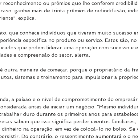
 reconhecimento ou prêmios que lhe conferem credibilid
caso, ganhei mais de trinta prêmios de radiodifusão, ind
iente”, explica.
to, que conhece indivíduos que tiveram muito sucesso em
eriência específica no produto ou serviço. Estes são, no
cados que podem liderar uma operação com sucesso e 
dades e compreensão do setor, alerta.
 outra maneira de começar, porque o proprietário da fr
tos, sistemas e treinamento para impulsionar a propried
ainda, a paixão e o nível de comprometimento do empresár
considerada antes de iniciar um negócio. “Mesmo indivídu
rabalhar duro durante os primeiros anos para estabelece
esas sabem que isso significa perder eventos familiares,
r dinheiro na operação, em vez de colocá-lo no bolso. Se
 persistir. Do contrário, o ressentimento aumentará e o ne