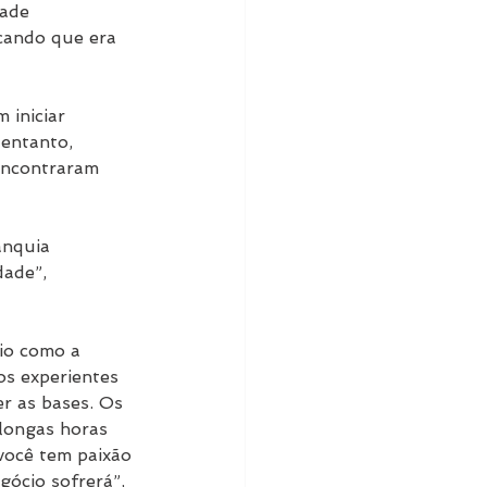
ade 
icando que era 
 iniciar 
 entanto, 
encontraram 
anquia 
ade”, 
io como a 
os experientes 
r as bases. Os 
 longas horas 
 você tem paixão 
gócio sofrerá”, 