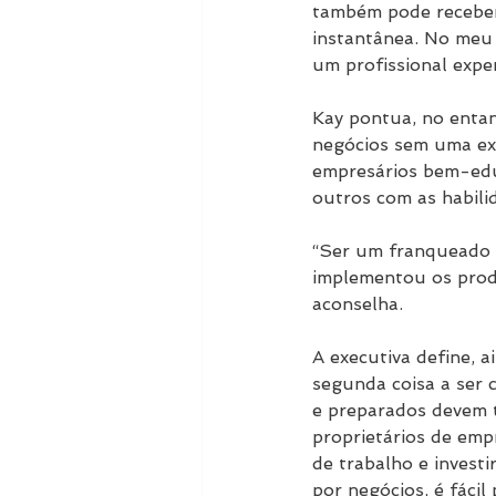
também pode receber
instantânea. No meu 
um profissional exper
Kay pontua, no entan
negócios sem uma exp
empresários bem-edu
outros com as habili
“Ser um franqueado é
implementou os produ
aconselha.
A executiva define, 
segunda coisa a ser 
e preparados devem t
proprietários de empr
de trabalho e investi
por negócios, é fácil