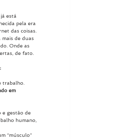
já está 
ecida pela era 
rnet das coisas.
 mais de duas 
do. Onde as 
rtas, de fato.
:
 trabalho.
ndo em 
 e gestão de 
rabalho humano, 
 um “músculo” 