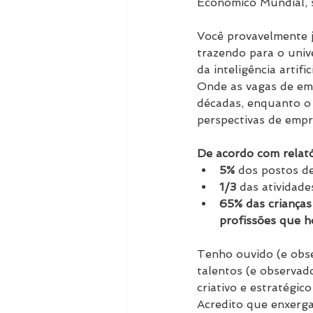
Econômico Mundial, 
Você provavelmente já
trazendo para o univ
da inteligência artif
Onde as vagas de em
décadas, enquanto o
perspectivas de empr
De acordo com relató
5%
 dos postos de
1/3
 das atividad
65% das crianças
profissões que h
Tenho ouvido (e obse
talentos (e observad
criativo e estratégic
Acredito que enxerga