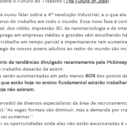
sobre o Futuro do Trabalho (
The Future of Jobs
).
 ouviu falar sobre a 4ª revolução Industrial, e o que ela 
erso do trabalho em todo o mundo. Essa nova fase é conh
icial, dos robôs, impressão 3D, da nanotecnologia e da inte
prego em empresas médias e grandes vêm encolhendo há
 trabalho em tempo parcial e impermanente tem aumenta
ego de nossos jovens adultos ao redor do mundo são ince
rio de tendências divulgado recentemente pela Mckinsey
 trabalho deixarão de existir.
es serão automatizadas em pelo menos 
60%
 dos postos de
 que estão hoje no ensino fundamental estarão trabalha
oje não existem.
rvado) de diversos especialistas da área de recrutamento
o): “As vagas formais vão diminuir, mas a demanda por t
o vai aumentar.”
r as oportunidades onde elas não estão escancaradas é