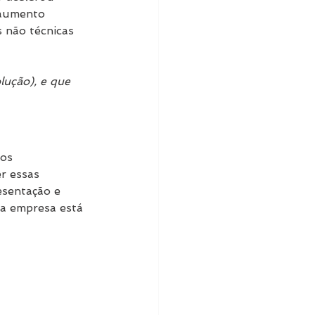
 aumento 
 não técnicas 
lução), e que 
os 
r essas 
esentação e 
 a empresa está 