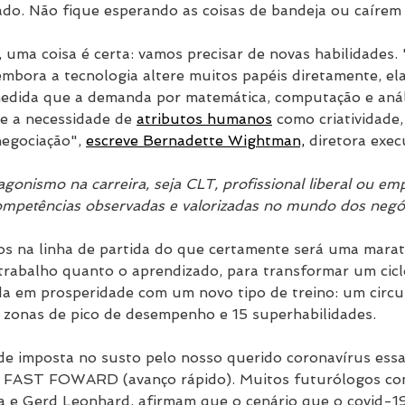
ado. Não fique esperando as coisas de bandeja ou caírem 
, uma coisa é certa: vamos precisar de novas habilidades.
mbora a tecnologia altere muitos papéis diretamente, el
 medida que a demanda por matemática, computação e anál
e a necessidade de 
atributos humanos
 como criatividade
negociação", 
escreve Bernadette Wightman,
 diretora exec
agonismo na carreira, seja CLT, profissional liberal ou e
ompetências observadas e valorizadas no mundo dos negó
s na linha de partida do que certamente será uma marat
trabalho quanto o aprendizado, para transformar um cicl
a em prosperidade com um novo tipo de treino: um circui
 zonas de pico de desempenho e 15 superhabilidades.
de imposta no susto pelo nosso querido coronavírus ess
 FAST FOWARD (avanço rápido). Muitos futurólogos com
ia e Gerd Leonhard, afirmam que o cenário que o covid-1