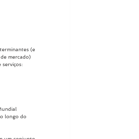
terminantes (e 
s de mercado) 
 serviços:
Mundial 
o longo do 
om um conjunto 