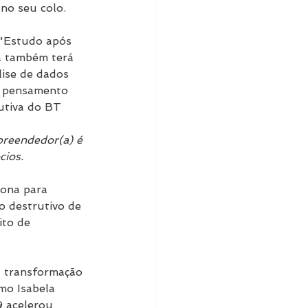
no seu colo.
 "Estudo após 
a também terá 
ise de dados 
, pensamento 
utiva do BT 
mpreendedor(a) é 
cios.
ona para 
o destrutivo de 
to de 
a transformação 
o Isabela 
9 acelerou 