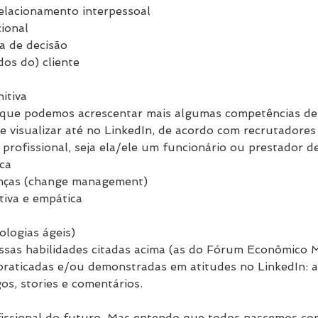
elacionamento interpessoal
cional
a de decisão
dos do) cliente
nitiva
o que podemos acrescentar mais algumas competências de
 e visualizar até no LinkedIn, de acordo com recrutadore
profissional, seja ela/ele um funcionário ou prestador de
ca
nças (change management)
iva e empática
ologias ágeis)
ssas habilidades citadas acima (as do Fórum Econômico 
raticadas e/ou demonstradas em atitudes no LinkedIn: a
gos, stories e comentários.
ofissional do futuro. Mas entendo que todos nascemos c