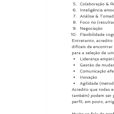
Colaboração & R
Inteligência emo
Análise & Tomad
Foco no (resulta
Negociação
Flexibilidade cog
Entretanto, acredit
difíceis de encontrar
para a seleção de um 
Liderança empáti
Gestão de muda
Comunicação efet
Inovação
Agilidade (metod
Acredito que todas e
também) podem ser p
perfil, em posts, arti
Muito se fala de pr