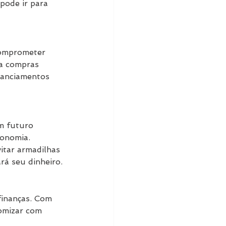
pode ir para 
comprometer 
a compras 
nanciamentos 
m futuro 
onomia. 
itar armadilhas 
rá seu dinheiro.
finanças. Com 
nomizar com 