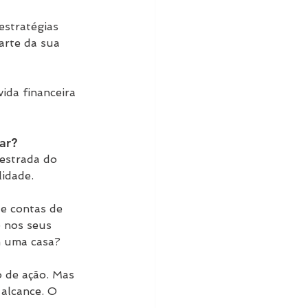
stratégias 
arte da sua 
ida financeira 
ar?
 estrada do 
idade.
e contas de 
 nos seus 
m uma casa?
 de ação. Mas 
alcance. O 