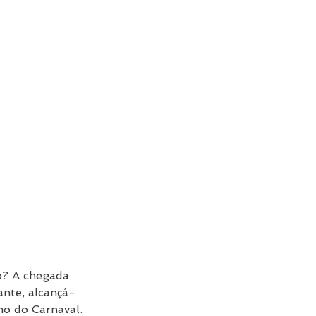
o? A chegada 
ante, alcançá-
mo do Carnaval.