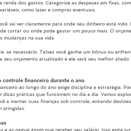
e renda dos gastos. Categorize as despesas em fixas, com
 variáveis, como lazer e compras eventuais.
cê vai ver claramente para onde seu dinheiro está indo. I
nde cortar ou onde pode gastar um pouco mais. O orçamen
às mudanças na sua vida.
e, se necessário. Talvez você ganhe um bônus ou enfren
 seu orçamento atualizado e ele será seu melhor aliado 
 controle financeiro durante o ano
anceiro ao longo do ano exige disciplina e estratégia. Pa
er dicas práticas que funcionem no dia a dia. Vamos expl
ê a manter suas finanças sob controle, evitando deslizes
 atingidas.
sas
as e as pague assim que receber seu salário. Isso evita j