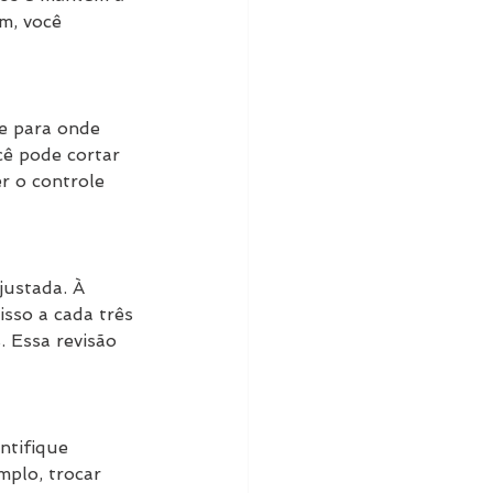
m, você 
e para onde 
cê pode cortar 
r o controle 
justada. À 
sso a cada três 
. Essa revisão 
ntifique 
mplo, trocar 