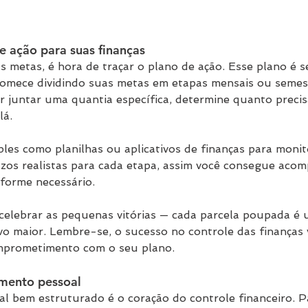
e ação para suas finanças
as metas, é hora de traçar o plano de ação. Esse plano é 
Comece dividindo suas metas em etapas mensais ou semest
r juntar uma quantia específica, determine quanto preci
lá.
les como planilhas ou aplicativos de finanças para monit
azos realistas para cada etapa, assim você consegue aco
nforme necessário.
celebrar as pequenas vitórias — cada parcela poupada é
ivo maior. Lembre-se, o sucesso no controle das finanças
omprometimento com o seu plano.
mento pessoal
 bem estruturado é o coração do controle financeiro. P