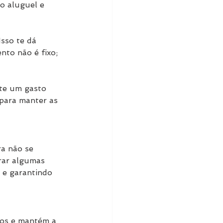
o aluguel e 
sso te dá 
to não é fixo; 
te um gasto 
para manter as 
ra não se 
orar algumas 
 e garantindo 
uros e mantém a 