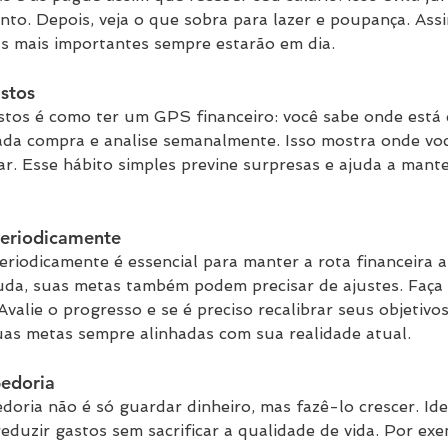
to. Depois, veja o que sobra para lazer e poupança. Assi
s mais importantes sempre estarão em dia.
stos
tos é como ter um GPS financeiro: você sabe onde está 
cada compra e analise semanalmente. Isso mostra onde vo
ar. Esse hábito simples previne surpresas e ajuda a mante
periodicamente
eriodicamente é essencial para manter a rota financeira a
da, suas metas também podem precisar de ajustes. Faça i
valie o progresso e se é preciso recalibrar seus objetivos
as metas sempre alinhadas com sua realidade atual.
edoria
oria não é só guardar dinheiro, mas fazê-lo crescer. Ide
duzir gastos sem sacrificar a qualidade de vida. Por exe