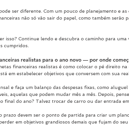
pode ser diferente. Com um pouco de planejamento e as e
inanceiras não só vão sair do papel, como também serão p
r isso? Continue lendo e descubra o caminho para uma v
os cumpridos.
nanceiras realistas para o ano novo — por onde começ
tas financeiras realistas é como colocar o pé direito na
stá em estabelecer objetivos que conversem com sua real
nsal e faça um balanço das despesas fixas, como aluguel 
veis, aquelas que podem mudar mês a mês. Depois, pense
no final do ano? Talvez trocar de carro ou dar entrada e
 prazo devem ser o ponto de partida para criar um plano
perder em objetivos grandiosos demais que fujam do seu 