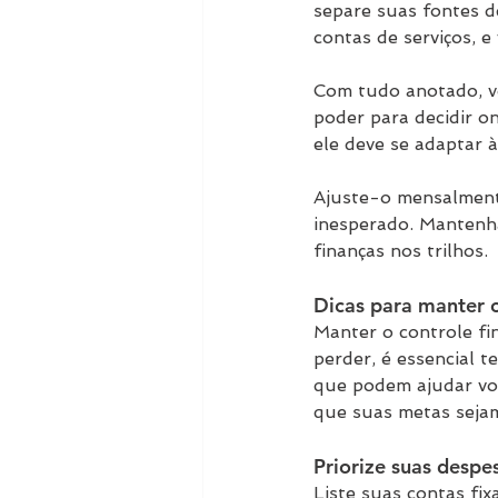
separe suas fontes d
contas de serviços, e
Com tudo anotado, vo
poder para decidir o
ele deve se adaptar 
Ajuste-o mensalment
inesperado. Mantenha
finanças nos trilhos.
Dicas para manter o
Manter o controle fin
perder, é essencial t
que podem ajudar voc
que suas metas sejam
Priorize suas despe
Liste suas contas fix