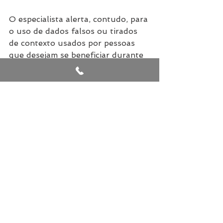
O especialista alerta, contudo, para 
o uso de dados falsos ou tirados 
de contexto usados por pessoas 
que desejam se beneficiar durante 
negociações. “Isso se chama usar o 
que poderíamos chamar de ‘âncora 
falsa’”, pontua.
“Vamos revisitar nosso exemplo de 
venda de carros. Se o vendedor 
traz o número de US$ 30 mil para 
a mesa, mas seu carro não tem 
todos os recursos e opções que os 
carros dessa faixa costumam 
vender, ele está usando uma 
âncora falsa”, ilustra. 
Para aprender mais sobre como se 