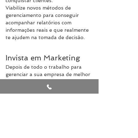
conquistar clientes.
Viabilize novos métodos de 
gerenciamento para conseguir 
acompanhar relatórios com 
informações reais e que realmente 
te ajudem na tomada de decisão.
Invista em Marketing
Depois de todo o trabalho para 
gerenciar a sua empresa de melhor 
forma, é preciso divulgar isso. Seja 
presente em redes sociais, envie 
email e forneça informações 
relevantes sobre seus produtos e 
serviços para os potenciais clientes.
Jamais deixe a marca da sua 
empresa ser esquecida, você 