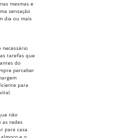
 nas mesmas e 
uma sensação 
m dia ou mais 
 necessário 
as tarefas que 
antes do 
empre perceber 
 margem 
iciente para 
ital.
que não 
 as redes 
r para casa. 
 almoço e o 