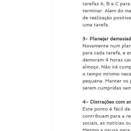
tarefas A, B e C par
terminar. Alem do ma
de realização positiv
uma tarefa.
3- Planejar demasiad
Novamente num plano
para cada tarefa, e 
demoram 4 horas cad
almoço. Não irá cump
o tempo mínimo neces
pequena. Manter os p
serem cumpridas sem
4- Distrações com at
Este ponto é fácil de
contribuam para a rea
sociais, as notícias 
Mesmo a pausa para o