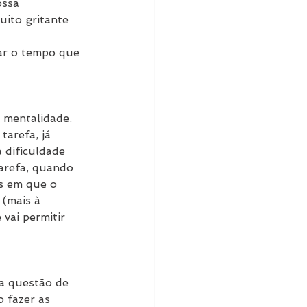
ossa 
ito gritante 
ar o tempo que 
 mentalidade. 
arefa, já 
 dificuldade 
arefa, quando 
s em que o 
(mais à 
vai permitir 
a questão de 
 fazer as 