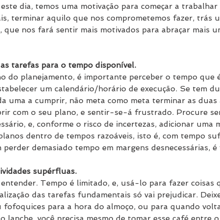
a este dia, temos uma motivação para começar a trabalhar
is, terminar aquilo que nos comprometemos fazer, trás 
a, que nos fará sentir mais motivados para abraçar mais u
as tarefas para o tempo disponível.
 do planejamento, é importante perceber o tempo que é
estabelecer um calendário/horário de execução. Se tem du
a uma a cumprir, não meta como meta terminar as duas 
rir com o seu plano, e sentir-se-á frustrado. Procure s
sário, e, conforme o risco de incertezas, adicionar uma
lanos dentro de tempos razoáveis, isto é, com tempo suf
 perder demasiado tempo em margens desnecessárias, é v
ividades supérfluas.
 entender. Tempo é limitado, e, usá-lo para fazer coisas 
lização das tarefas fundamentais só vai prejudicar. Deixe
ou fofoquices para a hora do almoço, ou para quando volta
 lanche, você precisa mesmo de tomar esse café entre o