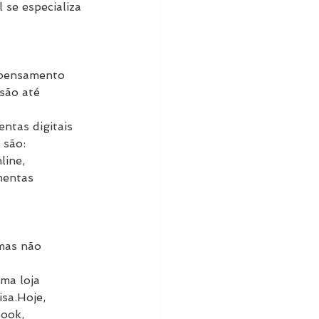
 se especializa 
 pensamento 
são até 
ntas digitais 
 são: 
ine, 
mentas 
 mas não 
ma loja 
sa.Hoje, 
ook, 