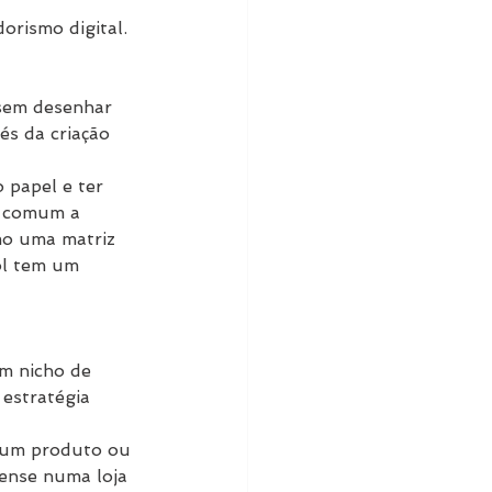
orismo digital.
 sem desenhar 
és da criação 
 papel e ter 
m comum a 
mo uma matriz 
ol tem um 
m nicho de 
 estratégia 
 um produto ou 
ense numa loja 