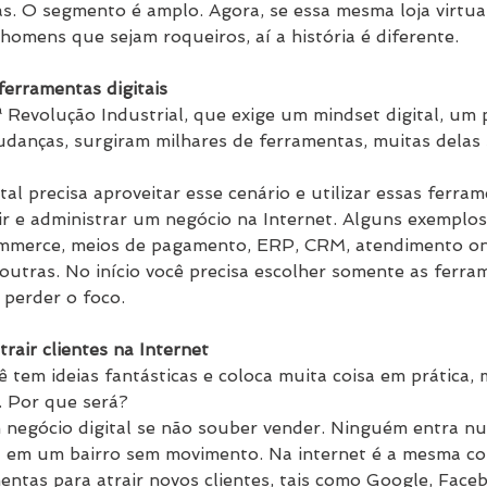
as. O segmento é amplo. Agora, se essa mesma loja virtual
homens que sejam roqueiros, aí a história é diferente.
ferramentas digitais
 Revolução Industrial, que exige um mindset digital, um
danças, surgiram milhares de ferramentas, muitas delas 
l precisa aproveitar esse cenário e utilizar essas ferrame
ir e administrar um negócio na Internet. Alguns exemplos
mmerce, meios de pagamento, ERP, CRM, atendimento onl
utras. No início você precisa escolher somente as ferra
 perder o foco.
rair clientes na Internet
ê tem ideias fantásticas e coloca muita coisa em prática,
. Por que será?
 negócio digital se não souber vender. Ninguém entra nu
 em um bairro sem movimento. Na internet é a mesma coi
entas para atrair novos clientes, tais como Google, Faceb