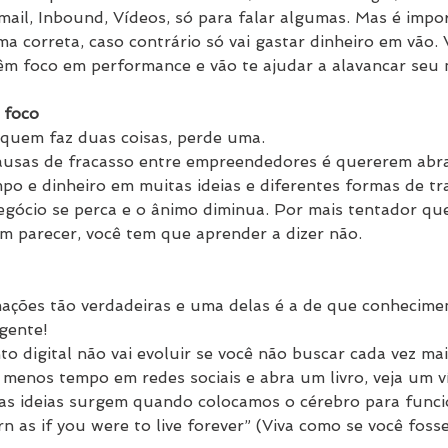
mail, Inbound, Vídeos, só para falar algumas. Mas é impo
a correta, caso contrário só vai gastar dinheiro em vão. 
 foco em performance e vão te ajudar a alavancar seu n
 foco
: quem faz duas coisas, perde uma.
causas de fracasso entre empreendedores é quererem abr
po e dinheiro em muitas ideias e diferentes formas de tra
gócio se perca e o ânimo diminua. Por mais tentador qu
 parecer, você tem que aprender a dizer não.
ações tão verdadeiras e uma delas é a de que conhecime
gente!
 digital não vai evoluir se você não buscar cada vez mai
menos tempo em redes sociais e abra um livro, veja um ví
as ideias surgem quando colocamos o cérebro para funci
rn as if you were to live forever” (Viva como se você fosse