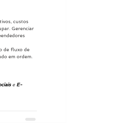
tivos, custos 
par. Gerenciar 
eendedores 
 de fluxo de 
tudo em ordem.
ciais
e 
E-