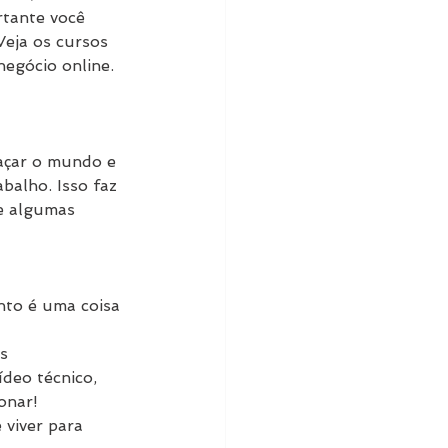
rtante você 
Veja os cursos 
egócio online.
açar o mundo e 
balho. Isso faz 
e algumas 
nto é uma coisa 
s 
deo técnico, 
onar!
 viver para 