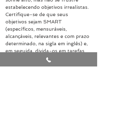
estabelecendo objetivos irrealistas. 
Certifique-se de que seus 
objetivos sejam SMART 
(específicos, mensuráveis, 
alcançáveis, relevantes e com prazo 
determinado, na sigla em inglês) e, 
em seguida, divida-os em tarefas 
gerenciáveis. Cada passo à frente 
para você é um passo atrás para o 
seu impostor”.
5. Compreenda que a perfeição é 
impossível
“Não há um projeto na história do 
mundo industrial que tenha sido 
concluído sem um ou dois 
solavancos no caminho. Ficar 