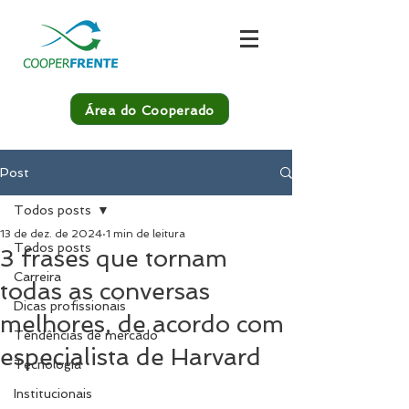
Área do Cooperado
Post
Todos posts
13 de dez. de 2024
1 min de leitura
Todos posts
3 frases que tornam
Carreira
todas as conversas
Dicas profissionais
melhores, de acordo com
Tendências de mercado
especialista de Harvard
Tecnologia
Institucionais