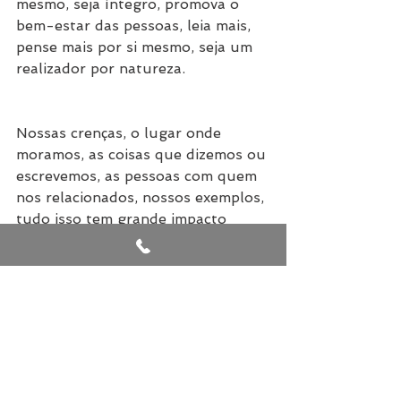
mesmo, seja íntegro, promova o 
bem-estar das pessoas, leia mais, 
pense mais por si mesmo, seja um 
realizador por natureza.
Nossas crenças, o lugar onde 
moramos, as coisas que dizemos ou 
escrevemos, as pessoas com quem 
nos relacionados, nossos exemplos, 
tudo isso tem grande impacto 
sobre o futuro, então, a reflexão é 
bem simples: que futuro queremos 
semear para os nossos filhos e 
netos?
Por certo, é bem diferente de tudo 
o que estamos vivendo no Brasil de 