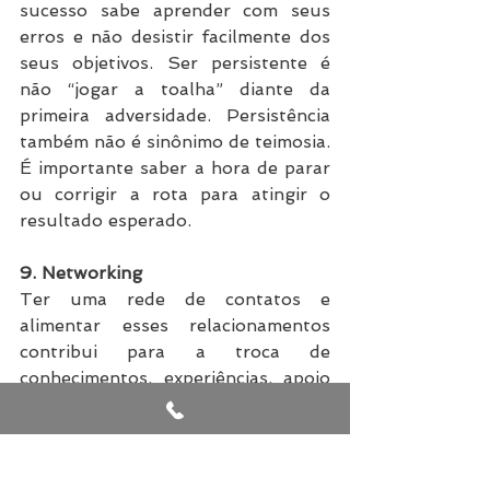
sucesso sabe aprender com seus 
erros e não desistir facilmente dos 
seus objetivos. Ser persistente é 
não “jogar a toalha” diante da 
primeira adversidade. Persistência 
também não é sinônimo de teimosia. 
É importante saber a hora de parar 
ou corrigir a rota para atingir o 
resultado esperado.
9. Networking
Ter uma rede de contatos e 
alimentar esses relacionamentos 
contribui para a troca de 
conhecimentos, experiências, apoio 
e, porque não, indicações. É 
importante frequentar eventos de 
sua área de interesse e almoçar com 
seus colegas, mas também não 