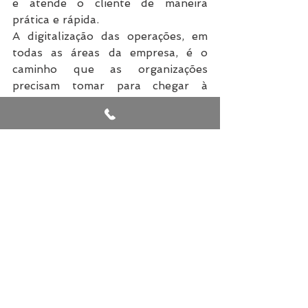
e atende o cliente de maneira 
prática e rápida.
A digitalização das operações, em 
todas as áreas da empresa, é o 
caminho que as organizações 
precisam tomar para chegar à 
Transformação Digital. A 
digitalização é o modo e a 
Transformação é o produto final. 
Com tecnologias cada vez mais 
avançadas, que permitem um 
funcionamento ainda mais preciso 
de Internet das Coisas e Inteligência 
Artificial, por exemplo, estamos 
cada vez mais próximos de 
conseguirmos aplicar a 
Transformação Digital em uma 
escala ainda maior.
Engana-se quem encara o 