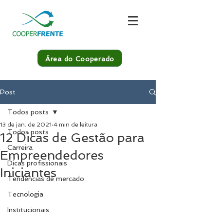
Área do Cooperado
Post
Todos posts
13 de jan. de 2021
4 min de leitura
Todos posts
12 Dicas de Gestão para
Carreira
Empreendedores
Dicas profissionais
Iniciantes
Tendências de mercado
Tecnologia
Institucionais