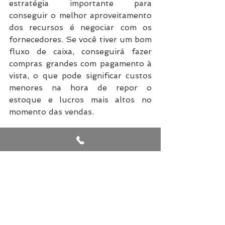
estratégia importante para 
conseguir o melhor aproveitamento 
dos recursos é negociar com os 
fornecedores. Se você tiver um bom 
fluxo de caixa, conseguirá fazer 
compras grandes com pagamento à 
vista, o que pode significar custos 
menores na hora de repor o 
estoque e lucros mais altos no 
momento das vendas.
10. Gerencie seu estoque
O gerenciamento de estoque 
também é um dos pontos 
fundamentais para o sucesso de um 
negócio, seja ele virtual ou físico. 
Todo empreendedor deve ter em 
mente que, se vender, precisa 