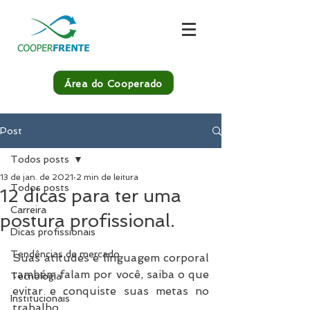
Área do Cooperado
Post
Todos posts
13 de jan. de 2021
2 min de leitura
Todos posts
12 dicas para ter uma
Carreira
postura profissional.
Dicas profissionais
Tendências de mercado
Suas atitudes e linguagem corporal 
também falam por você, saiba o que 
Tecnologia
evitar e conquiste suas metas no 
Institucionais
trabalho.