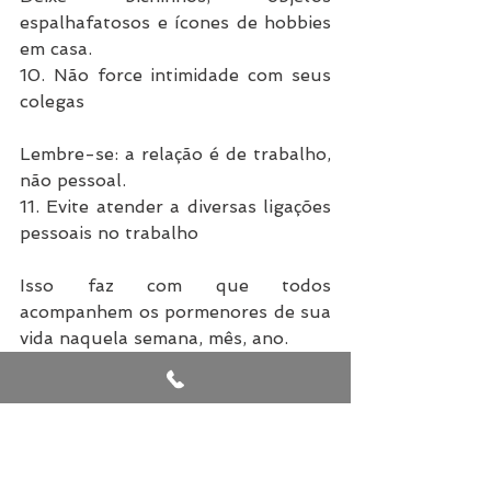
espalhafatosos e ícones de hobbies 
em casa.
10. Não force intimidade com seus 
colegas
Lembre-se: a relação é de trabalho, 
não pessoal.
11. Evite atender a diversas ligações 
pessoais no trabalho
Isso faz com que todos 
acompanhem os pormenores de sua 
vida naquela semana, mês, ano.
12. Dê continuidade aos bons 
hábitos de postura profissional
Essa conduta é importante para 
consolidar a impressão positiva ao 