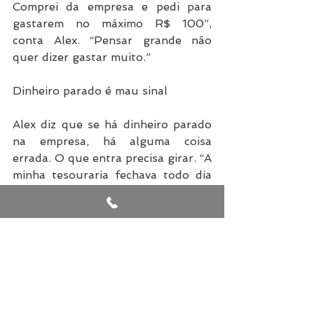
Comprei da empresa e pedi para 
gastarem no máximo R$ 100”, 
conta Alex. “Pensar grande não 
quer dizer gastar muito.”
Dinheiro parado é mau sinal
Alex diz que se há dinheiro parado 
na empresa, há alguma coisa 
errada. O que entra precisa girar. “A 
minha tesouraria fechava todo dia 
com R$ 100 na conta. 
Acompanhávamos no Google 
AdWords quanto dinheiro 
conseguíamos investir por hora. 
Calculávamos até os centavos”, 
conta.
Com grandes poderes vêm grandes 