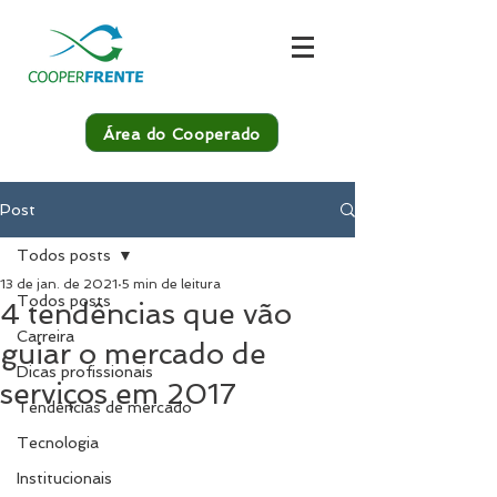
Área do Cooperado
Post
Todos posts
13 de jan. de 2021
5 min de leitura
Todos posts
4 tendências que vão
Carreira
guiar o mercado de
Dicas profissionais
serviços em 2017
Tendências de mercado
Tecnologia
Institucionais