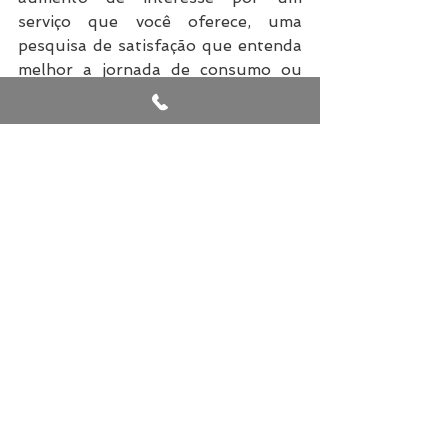
serviço que você oferece, uma 
pesquisa de satisfação que entenda 
melhor a jornada de consumo ou 
até uma análise aprofundada do 
perfil de clientes que você já 
atendeu, indo além do demográfico 
para as motivações, estilo de vida e 
necessidades.
Para escalar o atendimento ao 
cliente, sem sobrecarregar o time, 
invista em chatbots que respondem 
em tempo real aos consumidores, a 
qualquer hora do dia, de maneira 
inteligente. Um outro exemplo de 
serviço oferecido sob medida, 
apesar da larga escala, são as 
Descobertas da Semana do Spotify, 