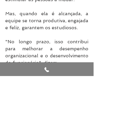
Mas, quando ela é alcançada, a 
equipe se torna produtiva, engajada 
e feliz, garantem os estudiosos.
"No longo prazo, isso contribui 
para melhorar a desempenho 
organizacional e o desenvolvimento 
do funcionário", dizem.
Shlomo Bem-Hur é professor de 
gestão de liderança, talento e 
aprendizagem corporativa na escola 
de negócios suíça IMD, uma das 
mais respeitadas do mundo. Nik 
Kinley é diretor de gestão de 
talentos da consultoria de liderança 
global YSC. 