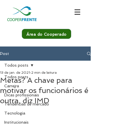
Área do Cooperado
Post
Todos posts
13 de jan. de 2021
2 min de leitura
Todos posts
Metas? A chave para
Carreira
motivar os funcionários é
Dicas profissionais
outra, diz IMD
Tendências de mercado
Tecnologia
Institucionais