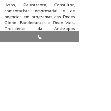
livros, Palestrante, Consultor, 
comentarista empresarial e de 
negócios em programas das Redes 
Globo, Bandeirantes e Rede Vida, 
Presidente da Anthropos 
Consulting e da Anthropos 
Motivation&Success, empresas 
pioneiras na utilização da 
antropologia no estudo e 
desenvolvimento empresarial. 
Conheça mais sobre o Prof.Marins 
em 
www.anthropos.com.br
Via 
Dicas Profissionais