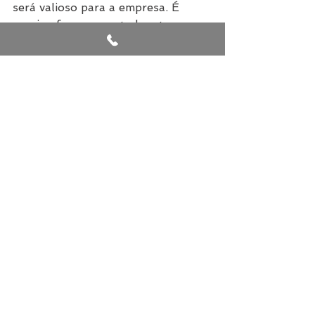
será valioso para a empresa. É 
preciso fazer-se notado e tornar-
se indispensável para que sua 
performance tenha grande valor 
dentro da empresa. Isso só se 
consegue arriscando, buscando o 
novo, e não aceitando as coisas 
como são.
Por Leandro Moreira
Via 
dicasprofissionais.com.br
Ver tudo
Posts recentes