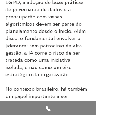
LGPD, a adoção de boas práticas 
de governança de dados e a 
preocupação com vieses 
algorítmicos devem ser parte do 
planejamento desde o início. Além 
disso, é fundamental envolver a 
liderança: sem patrocínio da alta 
gestão, a IA corre o risco de ser 
tratada como uma iniciativa 
isolada, e não como um eixo 
estratégico da organização.
No contexto brasileiro, há também 
um papel importante a ser 
desempenhado por instituições de 
ensino, aceleradoras e governos. A 
formação de talentos e a 
disseminação de conhecimento 
técnico são cruciais para que a IA 