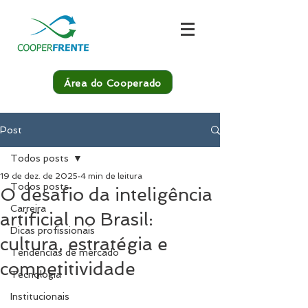
Área do Cooperado
Post
Todos posts
19 de dez. de 2025
4 min de leitura
Todos posts
O desafio da inteligência
Carreira
artificial no Brasil:
Dicas profissionais
cultura, estratégia e
Tendências de mercado
competitividade
Tecnologia
Institucionais