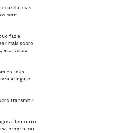
e amarela, mas 
aos seus 
ue fazia 
sar mais sobre 
, aconteceu 
om os seus 
ara atingir o 
uero transmitir 
agora deu certo 
esa própria, ou 