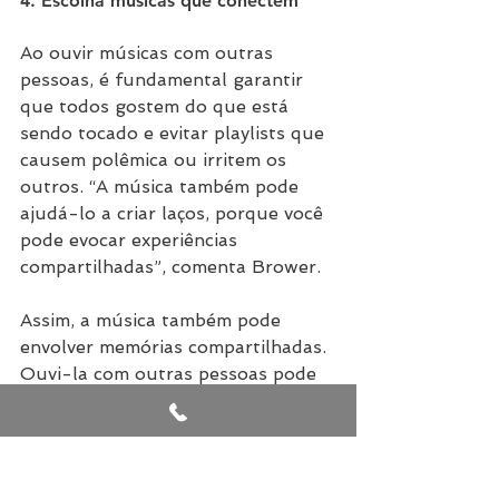
4. Escolha músicas que conectem
Ao ouvir músicas com outras 
pessoas, é fundamental garantir 
que todos gostem do que está 
sendo tocado e evitar playlists que 
causem polêmica ou irritem os 
outros. “A música também pode 
ajudá-lo a criar laços, porque você 
pode evocar experiências 
compartilhadas”, comenta Brower. 
Assim, a música também pode 
envolver memórias compartilhadas. 
Ouvi-la com outras pessoas pode 
relembrar vínculos e experiências 
compartilhadas e apertar ainda 
mais os laços já existentes.