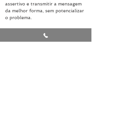
assertivo e transmitir a mensagem 
da melhor forma, sem potencializar 
o problema.
Por Roberto Vilela
Via 
Administradores.com
Dicas profissionais
Carreira
Ver tudo
Posts recentes