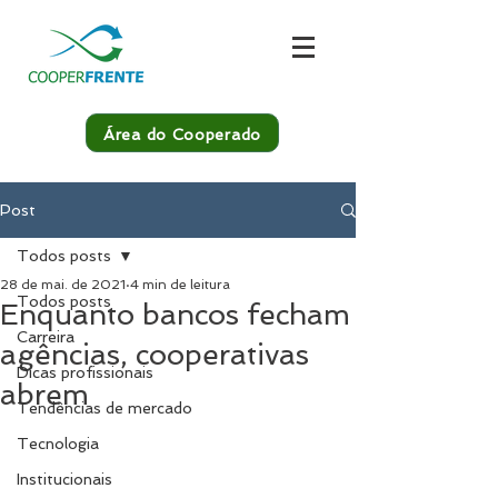
Área do Cooperado
Post
Todos posts
28 de mai. de 2021
4 min de leitura
Todos posts
Enquanto bancos fecham
Carreira
agências, cooperativas
Dicas profissionais
abrem
Tendências de mercado
Tecnologia
Institucionais