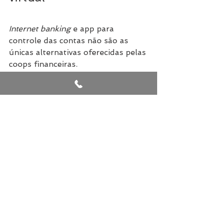
Internet banking
 e app para 
controle das contas não são as 
únicas alternativas oferecidas pelas 
coops financeiras.
Só para se ter uma ideia, logo no 
início da pandemia, o Sicoob 
desenvolveu um mecanismo de 
reconhecimento facial para que os 
cooperados pudessem fazer suas 
operações com mais segurança sem 
ter que ir até uma agência.
Com atualizações no app Sicoob 
Moob, a instituição implementou, 
ainda, as Assembleias Virtuais, para 
a participação online dos 