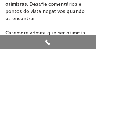
otimistas
: Desafie comentários e 
pontos de vista negativos quando 
os encontrar.
Casemore admite que ser otimista 
é desafiador, mas os benefícios de 
ser otimista valem o esforço. A 
mudança de uma perspectiva 
pessimista para uma otimista pode 
levar a uma vida mais saudável, rica 
e bem-sucedida.
Por Angela Mathias
Via 
Administradores.com
Carreira
Dicas profissionais