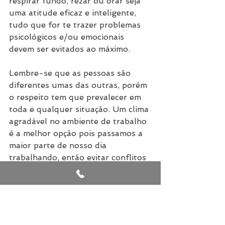
respirar fundo, rezar ou orar seja 
uma atitude eficaz e inteligente, 
tudo que for te trazer problemas 
psicológicos e/ou emocionais 
devem ser evitados ao máximo.
Lembre-se que as pessoas são 
diferentes umas das outras, porém 
o respeito tem que prevalecer em 
toda e qualquer situação. Um clima 
agradável no ambiente de trabalho 
é a melhor opção pois passamos a 
maior parte de nosso dia 
trabalhando, então evitar conflitos 
sempre será positivo pra sua saúde 
e careira.
Por Arthur
Via 
Administradores.com