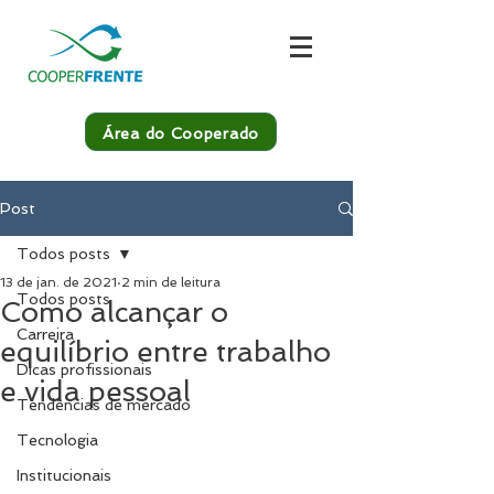
Área do Cooperado
Post
Todos posts
13 de jan. de 2021
2 min de leitura
Todos posts
Como alcançar o
Carreira
equilíbrio entre trabalho
Dicas profissionais
e vida pessoal
Tendências de mercado
Tecnologia
Institucionais