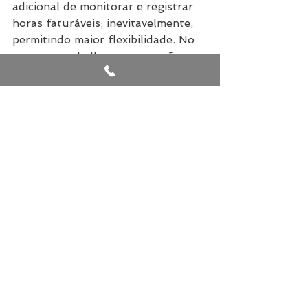
adicional de monitorar e registrar 
horas faturáveis; inevitavelmente, 
permitindo maior flexibilidade. No 
entanto, trabalhar em casa não 
significa que você estará 
trabalhando menos – significa 
apenas que você pode trabalhar 
com mais foco sem as distrações do 
escritório e poupar o tempo que 
gastaria no trânsito por exemplo.
Via 
Administradores.com
Tendências de mercado
Dicas profissionais
Ver tudo
Posts recentes