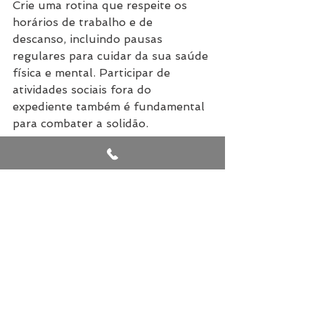
Crie uma rotina que respeite os 
horários de trabalho e de 
descanso, incluindo pausas 
regulares para cuidar da sua saúde 
física e mental. Participar de 
atividades sociais fora do 
expediente também é fundamental 
para combater a solidão.
A importância da saúde mental
A solidão no trabalho pode ter 
impactos profundos na saúde 
mental, aumentando o risco de 
ansiedade, depressão e 
esgotamento. Por isso, é 
importante prestar atenção aos 
sinais e buscar ajuda profissional 
quando necessário. Ter uma rede 