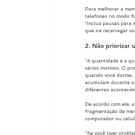
Para melhorar a mem
telefones no modo fo
“Inclua pausas para 
que irá recarregar vo
2. Não priorizar
“A quantidade e a q
vários motivos. O pr
quando você dorme, s
acumulam durante o d
diferentes acontecim
De acordo com ele, a
fragmentação de memó
computador ou celular
“Se você tiver probl