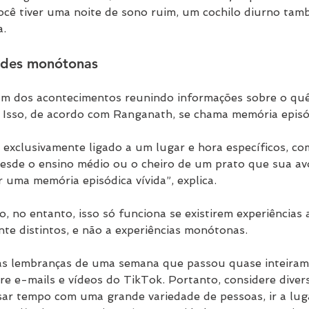
ocê tiver uma noite de sono ruim, um cochilo diurno ta
a.
dades monótonas
am dos acontecimentos reunindo informações sobre o quê
 Isso, de acordo com Ranganath, se chama memória episó
 exclusivamente ligado a um lugar e hora específicos, c
desde o ensino médio ou o cheiro de um prato que sua a
 uma memória episódica vívida”, explica.
 no entanto, isso só funciona se existirem experiências 
nte distintos, e não a experiências monótonas.
as lembranças de uma semana que passou quase inteira
e e-mails e vídeos do TikTok. Portanto, considere divers
ssar tempo com uma grande variedade de pessoas, ir a lug