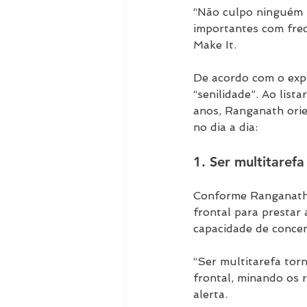
“Não culpo ninguém p
importantes com fre
Make It.
De acordo com o expe
“senilidade”. Ao lis
anos, Ranganath ori
no dia a dia:
1. Ser multitaref
Conforme Ranganath 
frontal para prestar
capacidade de conce
“Ser multitarefa tor
frontal, minando os 
alerta.