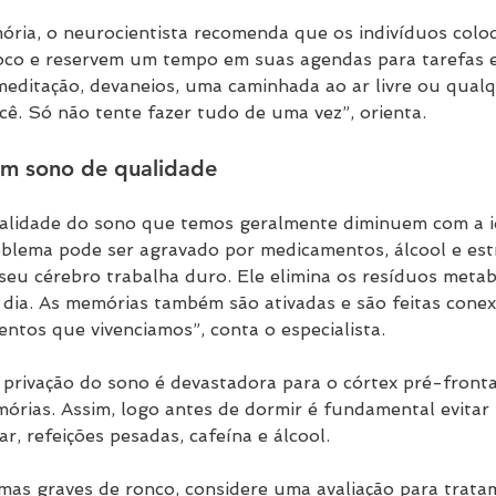
ória, o neurocientista recomenda que os indivíduos col
co e reservem um tempo em suas agendas para tarefas es
meditação, devaneios, uma caminhada ao ar livre ou qualq
cê. Só não tente fazer tudo de uma vez”, orienta.
 um sono de qualidade
ualidade do sono que temos geralmente diminuem com a i
oblema pode ser agravado por medicamentos, álcool e est
eu cérebro trabalha duro. Ele elimina os resíduos metab
ia. As memórias também são ativadas e são feitas conex
entos que vivenciamos”, conta o especialista.
 privação do sono é devastadora para o córtex pré-frontal
rias. Assim, logo antes de dormir é fundamental evitar 
, refeições pesadas, cafeína e álcool.
emas graves de ronco, considere uma avaliação para trata