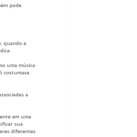
mbém pode 
, quando e 
dica.
omo uma música 
vó costumava 
associadas a 
mente em uma 
ificar sua 
ares diferentes 