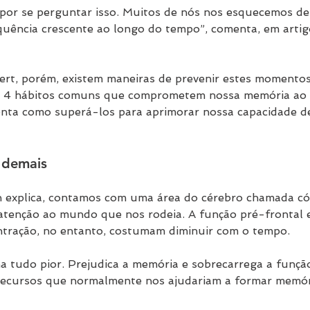
or se perguntar isso. Muitos de nós nos esquecemos de 
quência crescente ao longo do tempo”, comenta, em arti
rt, porém, existem maneiras de prevenir estes momentos
tar 4 hábitos comuns que comprometem nossa memória ao
enta como superá-los para aprimorar nossa capacidade d
a demais
explica, contamos com uma área do cérebro chamada có
 atenção ao mundo que nos rodeia. A função pré-frontal e
ntração, no entanto, costumam diminuir com o tempo.
na tudo pior. Prejudica a memória e sobrecarrega a funçã
recursos que normalmente nos ajudariam a formar memóri