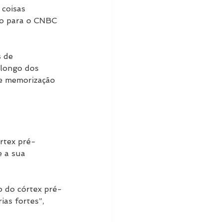
coisas 
go para o CNBC 
 de 
 longo dos 
e memorização 
rtex pré-
 a sua 
o do córtex pré-
as fortes”, 