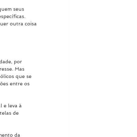
oquem seus 
pecíficas. 
uer outra coisa 
dade, por 
resse. Mas 
ólicos que se 
ões entre os 
 e leva à 
telas de 
mento da 