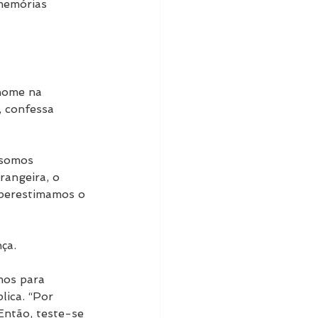
memórias 
nome na 
, confessa 
 somos 
angeira, o 
uperestimamos o 
ça.
mos para 
ica. “Por 
Então, teste-se 